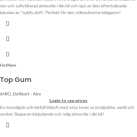
ren och sofistikerad atmosfär i din bil och njut av den eftertraktade
känslan av “nybils doft”. Perfekt för den stilmedvetne bilägaren!
Hot
New
Top Gum
AIRO
,
Doftkort - Airo
Login to see prices
En nostalgisk och lekfull bildoft med söta toner av jordgubbe, vanilj och
socker. Skapa en inbjudande och rolig atmosfär i din bil!