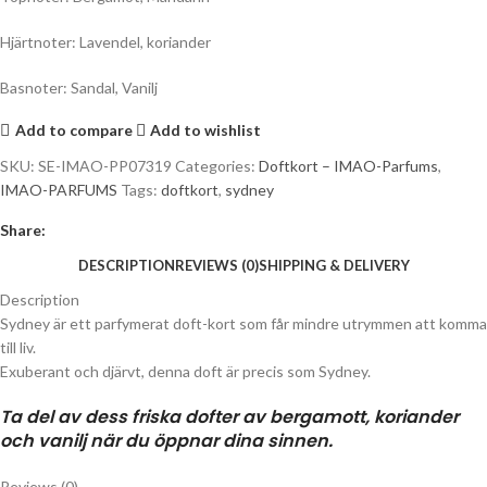
Hjärtnoter: Lavendel, koriander
Basnoter: Sandal, Vanilj
Add to compare
Add to wishlist
SKU:
SE-IMAO-PP07319
Categories:
Doftkort – IMAO-Parfums
,
IMAO-PARFUMS
Tags:
doftkort
,
sydney
Share:
DESCRIPTION
REVIEWS (0)
SHIPPING & DELIVERY
Description
Sydney är ett parfymerat doft-kort som får mindre utrymmen att komma
till liv.
Exuberant och djärvt, denna doft är precis som Sydney.
Ta del av dess friska dofter av bergamott, koriander
och vanilj när du öppnar dina sinnen.
Reviews (0)