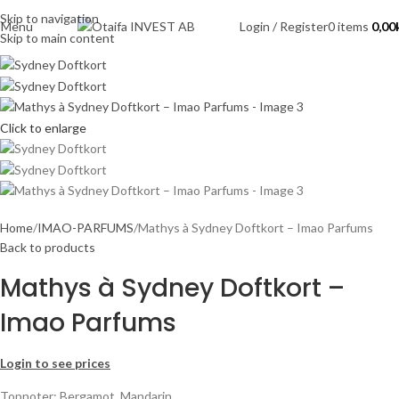
Skip to navigation
Menu
Login / Register
0
items
0,00
Skip to main content
Click to enlarge
Home
IMAO-PARFUMS
Mathys à Sydney Doftkort – Imao Parfums
Back to products
Mathys à Sydney Doftkort –
Imao Parfums
Login to see prices
Topnoter: Bergamot, Mandarin