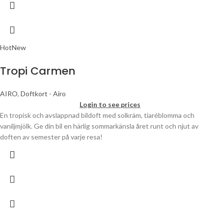
Hot
New
Tropi Carmen
AIRO
,
Doftkort - Airo
Login to see prices
En tropisk och avslappnad bildoft med solkräm, tiaréblomma och
vaniljmjölk. Ge din bil en härlig sommarkänsla året runt och njut av
doften av semester på varje resa!