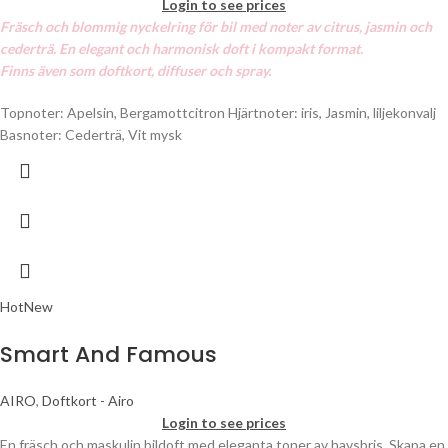
Login to see prices
Fräsch och blommig nyckelring för bil med noter av citrus, jasmin och
cederträ. En elegant och harmonisk doft i kompakt format.
Finns även som doftkort, diffuser och spray.
Topnoter: Apelsin, Bergamottcitron Hjärtnoter: iris, Jasmin, liljekonvalj
Basnoter: Cederträ, Vit mysk
Hot
New
Smart And Famous
AIRO
,
Doftkort - Airo
Login to see prices
En fräsch och maskulin bildoft med eleganta toner av havsbris. Skapa en