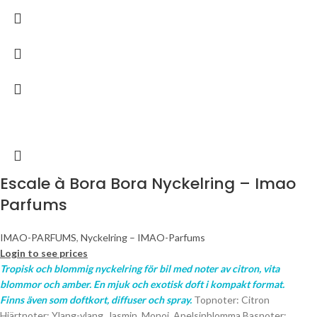
Escale à Bora Bora Nyckelring – Imao
Parfums
IMAO-PARFUMS
,
Nyckelring – IMAO-Parfums
Login to see prices
Tropisk och blommig nyckelring för bil med noter av citron, vita
blommor och amber. En mjuk och exotisk doft i kompakt format.
Finns även som doftkort, diffuser och spray.
Topnoter: Citron
Hjärtnoter: Ylang-ylang, Jasmin, Monoi, Apelsinblomma Basnoter: