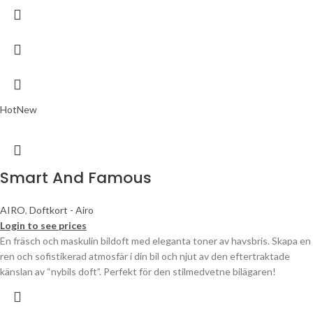
Hot
New
Smart And Famous
AIRO
,
Doftkort - Airo
Login to see prices
En fräsch och maskulin bildoft med eleganta toner av havsbris. Skapa en
ren och sofistikerad atmosfär i din bil och njut av den eftertraktade
känslan av “nybils doft”. Perfekt för den stilmedvetne bilägaren!