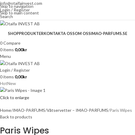
info@otaifainvest.com
Skip to navigation
Login / Register
Skip to main content
Search
SHOP
PRODUKTER
KONTAKTA OSS
OM OSS
IMAO-PARFUMS.SE
0
Compare
0
items
0,00
kr
Menu
Login / Register
0
items
0,00
kr
Hot
New
Click to enlarge
Home
IMAO-PARFUMS
Våtservetter – IMAO-PARFUMS
Paris Wipes
Back to products
Paris Wipes