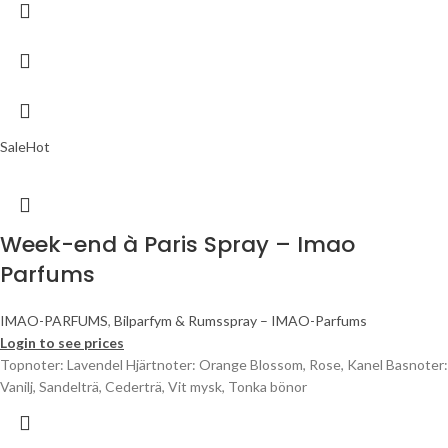
Sale
Hot
Week-end à Paris Spray – Imao
Parfums
IMAO-PARFUMS
,
Bilparfym & Rumsspray – IMAO-Parfums
Login to see prices
Topnoter: Lavendel Hjärtnoter: Orange Blossom, Rose, Kanel Basnoter:
Vanilj, Sandelträ, Cederträ, Vit mysk, Tonka bönor