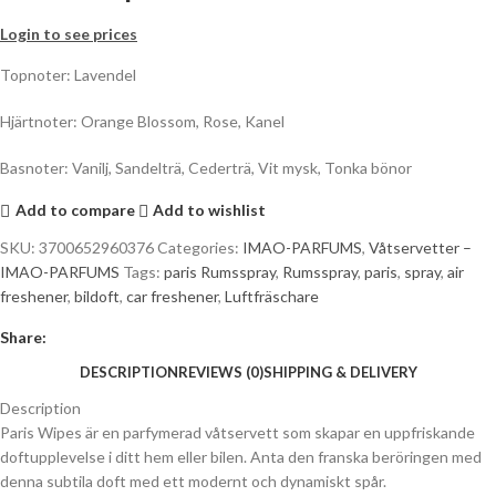
Login to see prices
Topnoter: Lavendel
Hjärtnoter: Orange Blossom, Rose, Kanel
Basnoter: Vanilj, Sandelträ, Cederträ, Vit mysk, Tonka bönor
Add to compare
Add to wishlist
SKU:
3700652960376
Categories:
IMAO-PARFUMS
,
Våtservetter –
IMAO-PARFUMS
Tags:
paris Rumsspray
,
Rumsspray
,
paris
,
spray
,
air
freshener
,
bildoft
,
car freshener
,
Luftfräschare
Share:
DESCRIPTION
REVIEWS (0)
SHIPPING & DELIVERY
Description
Paris Wipes är en parfymerad våtservett som skapar en uppfriskande
doftupplevelse i ditt hem eller bilen. Anta den franska beröringen med
denna subtila doft med ett modernt och dynamiskt spår.