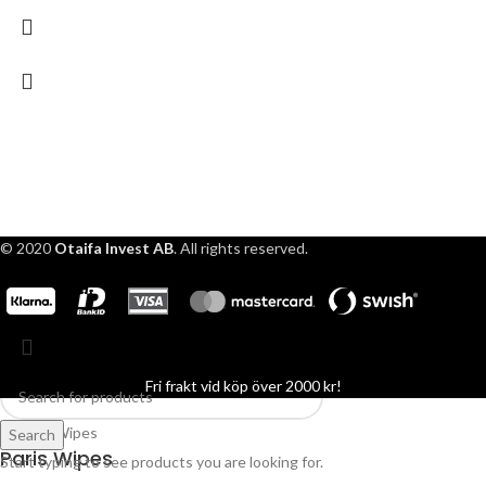
© 2020
Otaifa Invest AB
. All rights reserved.
Fri frakt vid köp över 2000 kr!
Search
Paris Wipes
Start typing to see products you are looking for.