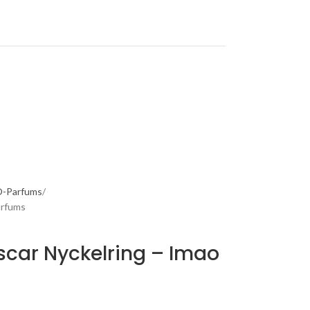
O-Parfums
arfums
scar Nyckelring – Imao