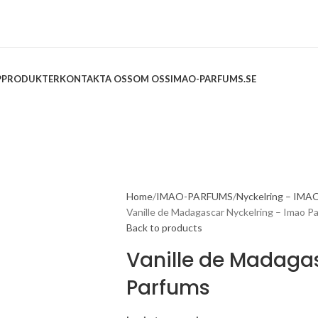
P
PRODUKTER
KONTAKTA OSS
OM OSS
IMAO-PARFUMS.SE
Home
IMAO-PARFUMS
Nyckelring – IMA
Vanille de Madagascar Nyckelring – Imao P
Back to products
Vanille de Madaga
Parfums