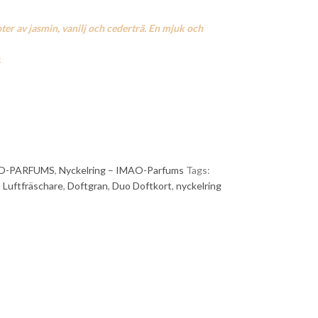
ter av jasmin, vanilj och cederträ. En mjuk och
.
O-PARFUMS
,
Nyckelring – IMAO-Parfums
Tags:
,
Luftfräschare
,
Doftgran
,
Duo Doftkort
,
nyckelring