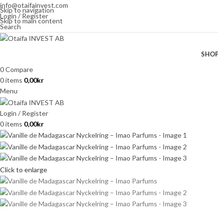
info@otaifainvest.com
Skip to navigation
Login / Register
Skip to main content
Search
SHO
0
Compare
0
items
0,00
kr
Menu
Login / Register
0
items
0,00
kr
Click to enlarge