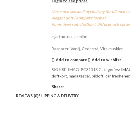
Login to see prices
Varm och sensuell nyckelring för bil med no
elegant doft i kompakt format.
Finns även som doftkort, diffuser och spray
Hjärtnoter: Jasmine
Basnoter: Vanilj, Cederträ, Vita muskler
Add to compare
Add to wishlist
SKU:
SE-IMAO-PC31313
Categories:
IMA
doftkort
,
madagascar
,
bildoft
,
car freshener
Share:
REVIEWS (0)
SHIPPING & DELIVERY